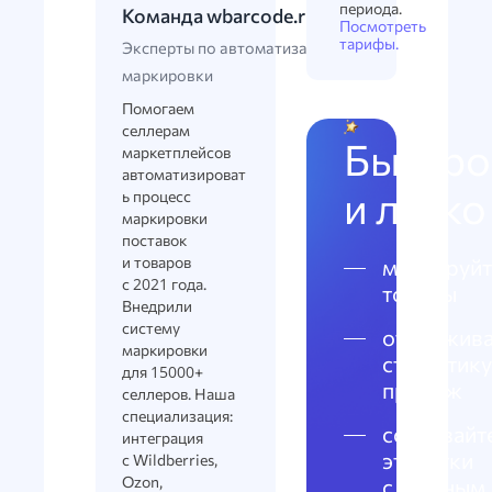
периода.
Команда wbarcode.ru
Посмотреть
тарифы.
Эксперты по автоматизации
маркировки
Помогаем
селлерам
Быстро
маркетплейсов
автоматизироват
и легко
ь процесс
маркировки
поставок
и товаров
маркируйт
с 2021 года.
товары
Внедрили
систему
отслежива
маркировки
статистику
для 15000+
продаж
селлеров. Наша
специализация:
создавайт
интеграция
этикетки
с Wildberries,
Ozon,
с честным