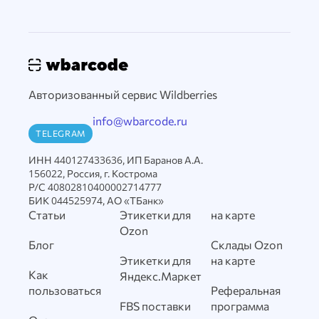
Авторизованный сервис Wildberries
info@wbarcode.ru
TELEGRAM
ИНН 440127433636, ИП Баранов А.А.
156022, Россия, г. Кострома
Р/С 40802810400002714777
БИК 044525974, АО «ТБанк»
Статьи
Этикетки для
на карте
Ozon
Блог
Склады Ozon
Этикетки для
на карте
Как
Яндекс.Маркет
пользоваться
Реферальная
FBS поставки
программа