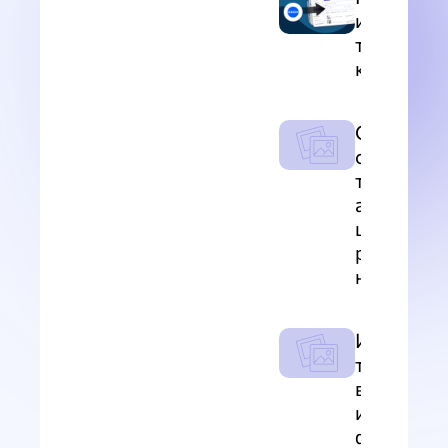
импортир
товары из
кабинета
Сортиров
столбцов
таблицы 
артикулу,
цвету,
размеру,
названию
Импорт
товаров
вайлдбер
из эксель
файла