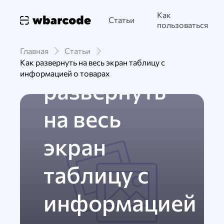
03 января 2022
3 651
Как
Статьи
ИНСТРУКЦИЯ
ВАЙЛДБЕРИЗ
пользоваться
ФУНКЦИОНАЛ
Главная
Статьи
Как
Как развернуть на весь экран таблицу с
информацией о товарах
развернуть
на весь
экран
таблицу с
информацией