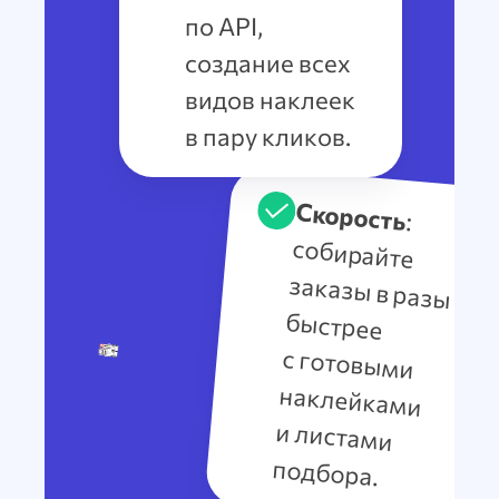
по API,
создание всех
видов наклеек
в пару кликов.
Скорость
:
собирайте
заказы в разы
быстрее
с готовыми
наклейками
и листами
подбора.