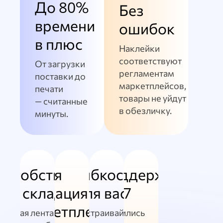
До 80%
Без
времени
ошибок
в плюс
Наклейки
соответствуют
От загрузки
регламентам
поставки до
маркетплейсов,
печати
товары не уйдут
— считанные
в обезличку.
минуты.
Удобство
Прямая
Гибкость
Поддержка
на складе
интеграция
для вас
24/7
с маркетплейсами
Умная лента и
Настраивайте
Появились