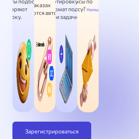
листы подбора
сортировку и
вопросы по
Данные о заказах
ускоряют
формат под
сервису?
Напишите нам
подтягиваются автоматически
сборку.
свои задачи.
через API.
Зарегистрироваться