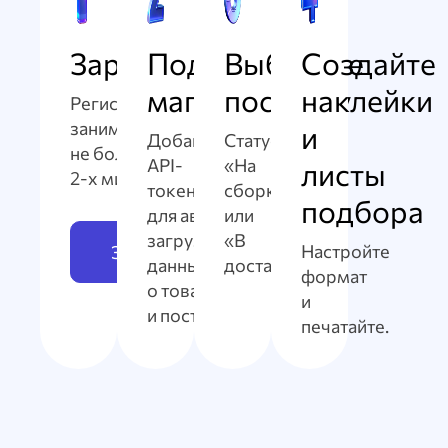
Зарегистрируйтесь
Подключите
Выберите
Создайте
магазин
поставку
наклейки
Регистрация
занимает
и
Добавьте
Статус
не больше
API-
«На
листы
2-х минут
.
токен
сборке»
подбора
для автоматической
или
загрузки
«В
Настройте
Зарегистрироваться
данных
доставке».
формат
о товарах
и
и поставках.
печатайте.