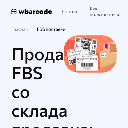
Как
Статьи
пользоваться
Главная
FBS поставки
Продажи
FBS
со
склада