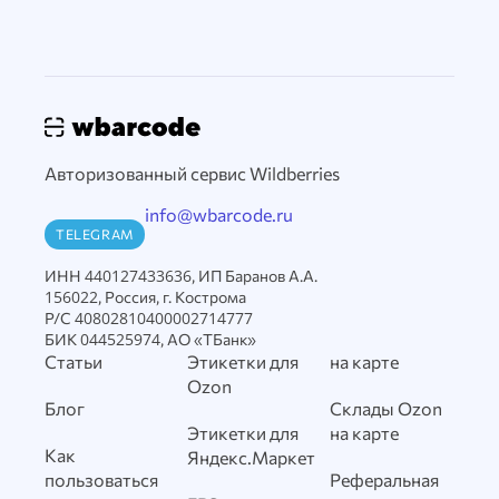
Авторизованный сервис Wildberries
info@wbarcode.ru
TELEGRAM
ИНН 440127433636, ИП Баранов А.А.
156022, Россия, г. Кострома
Р/С 40802810400002714777
БИК 044525974, АО «ТБанк»
Статьи
Этикетки для
на карте
Ozon
Блог
Склады Ozon
Этикетки для
на карте
Как
Яндекс.Маркет
пользоваться
Реферальная