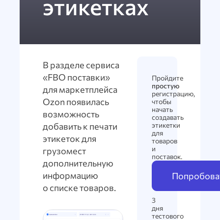
этикетках
В разделе сервиса
«FBO поставки»
Пройдите
простую
для маркетплейса
регистрацию,
Ozon появилась
чтобы
начать
возможность
создавать
добавить к печати
этикетки
для
этикеток для
товаров
и
грузомест
поставок.
дополнительную
информацию
Попробоват
о списке товаров.
3
дня
тестового