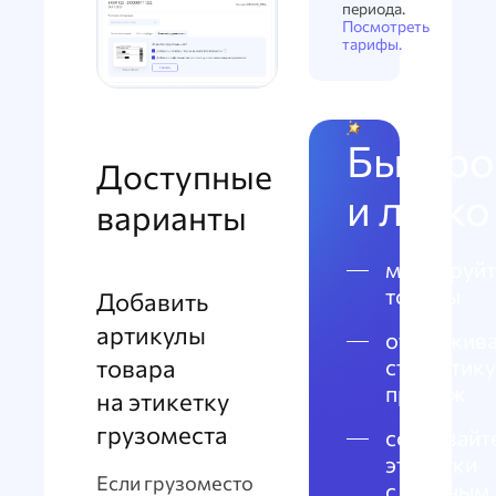
периода.
Посмотреть
тарифы.
Быстро
Доступные
и легко
варианты
маркируйт
товары
Добавить
артикулы
отслежива
статистику
товара
продаж
на этикетку
грузоместа
создавайт
этикетки
Если грузоместо
с честным