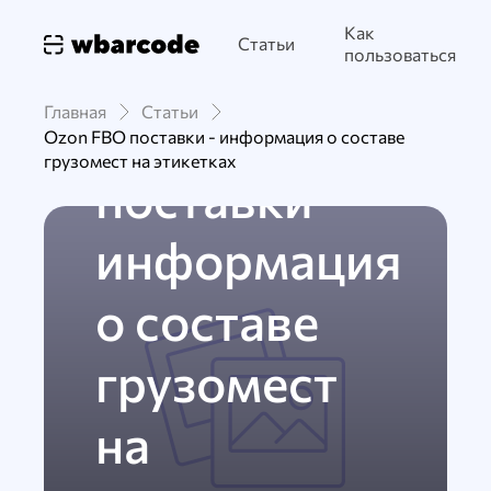
Как
27 января
565
Статьи
пользоваться
OZON
ЭТИКЕТКИ
FBO
Главная
Статьи
Ozon FBO
Ozon FBO поставки - информация о составе
грузомест на этикетках
поставки -
информация
о составе
грузомест
на