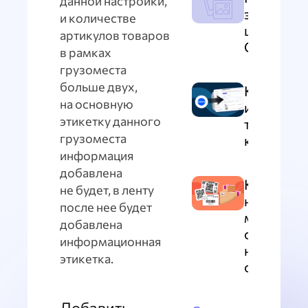
данной настройки,
этикеток 
и количестве
штрихко
артикулов товаров
OZON
в рамках
грузоместа
больше двух,
Как
на основную
импортир
этикетку данного
товары из
грузоместа
кабинета
информация
добавлена
Какие
не будет, в ленту
наклейки
после нее будет
можно
добавлена
создать в
информационная
нашем
этикетка.
сервисе?
Добавить