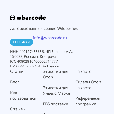
Авторизованный сервис Wildberries
info@wbarcode.ru
TELEGRAM
ИНН 440127433636, ИП Баранов А.А.
156022, Россия, г. Кострома
Р/С 40802810400002714777
БИК 044525974, АО «ТБанк»
Статьи
Этикетки для
на карте
Ozon
Блог
Склады Ozon
Этикетки для
на карте
Как
Яндекс.Маркет
пользоваться
Реферальная
FBS поставки
программа
Отзывы