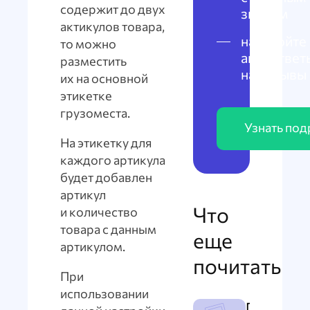
содержит до двух
знаком
актикулов товара,
настройте
то можно
автоответ
разместить
на отзывы
их на основной
этикетке
грузоместа.
Узнать по
На этикетку для
каждого артикула
будет добавлен
артикул
Что
и количество
товара с данным
еще
артикулом.
почитать
При
использовании
Генерато