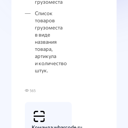
грузоместа
Список
товаров
грузоместа
в виде
названия
товара,
артикула
и количество
штук.
565
Команда wbarcode.ru