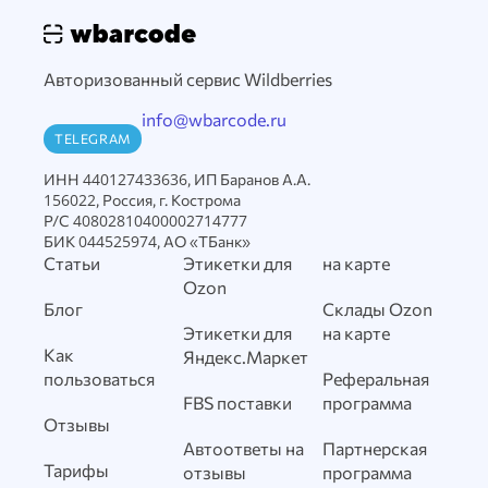
Авторизованный сервис Wildberries
info@wbarcode.ru
TELEGRAM
ИНН 440127433636, ИП Баранов А.А.
156022, Россия, г. Кострома
Р/С 40802810400002714777
БИК 044525974, АО «ТБанк»
Статьи
Этикетки для
на карте
Ozon
Блог
Склады Ozon
Этикетки для
на карте
Как
Яндекс.Маркет
пользоваться
Реферальная
FBS поставки
программа
Отзывы
Автоответы на
Партнерская
Тарифы
отзывы
программа