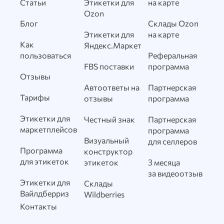
Статьи
Этикетки для
на карте
Ozon
Блог
Склады Ozon
Этикетки для
на карте
Как
Яндекс.Маркет
пользоваться
Реферальная
FBS поставки
программа
Отзывы
Автоответы на
Партнерская
Тарифы
отзывы
программа
Этикетки для
Честный знак
Партнерская
маркетплейсов
программа
Визуальный
для селлеров
Программа
конструктор
для этикеток
этикеток
3 месяца
за видеоотзыв
Этикетки для
Склады
Вайлдберриз
Wildberries
Контакты