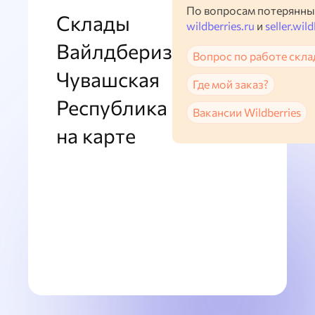
По вопросам потерянны
Склады
wildberries.ru
и
seller.wild
Вайлдбериз
Вопрос по работе скла
Чувашская
Где мой заказ?
Республика
Вакансии Wildberries
на карте