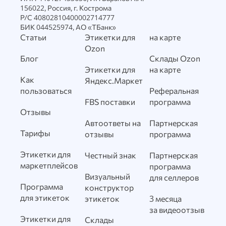
156022, Россия, г. Кострома
Р/С 40802810400002714777
БИК 044525974, АО «ТБанк»
Статьи
Этикетки для
на карте
Ozon
Блог
Склады Ozon
Этикетки для
на карте
Как
Яндекс.Маркет
пользоваться
Реферальная
FBS поставки
программа
Отзывы
Автоответы на
Партнерская
Тарифы
отзывы
программа
Этикетки для
Честный знак
Партнерская
маркетплейсов
программа
Визуальный
для селлеров
Программа
конструктор
для этикеток
этикеток
3 месяца
за видеоотзыв
Этикетки для
Склады