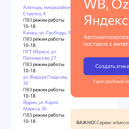
WB, Oz
Алатырь, микрорайон
Стрелка, 4
Яндекс
ПВЗ
режим работы
10-18
Канаш, ул. Свободы, 9
Автоматизирова
ПВЗ
режим работы
поставок
с инте
10-18
ПГТ Ибреси, ул.
Пионерская, 27
ПВЗ
режим работы
Создать этик
10-18
ул. Федора Гладкова,
3 дня пробный п
30
ПВЗ
режим работы
10-18
Ядрин, ул. Карла
Маркса, 36
ПВЗ
режим работы
10-18
ВАЖНО!
Сервис wbarcod