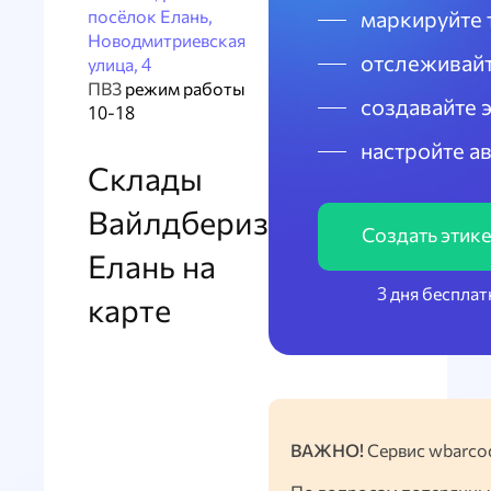
посёлок Елань,
маркируйте 
Новодмитриевская
отслеживайт
улица, 4
ПВЗ
режим работы
создавайте 
10-18
настройте а
Склады
Вайлдбериз
Создать этик
Елань на
3 дня бесплат
карте
ВАЖНО!
Сервис wbarcod