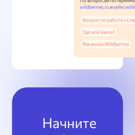
По вопросам потерянны
wildberries.ru
и
seller.wild
Вопрос по работе скла
Где мой заказ?
Вакансии Wildberries
Начните