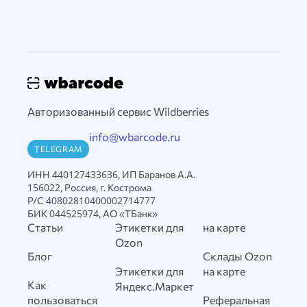
Авторизованный сервис Wildberries
info@wbarcode.ru
TELEGRAM
ИНН 440127433636, ИП Баранов А.А.
156022, Россия, г. Кострома
Р/С 40802810400002714777
БИК 044525974, АО «ТБанк»
Статьи
Этикетки для
на карте
Ozon
Блог
Склады Ozon
Этикетки для
на карте
Как
Яндекс.Маркет
пользоваться
Реферальная