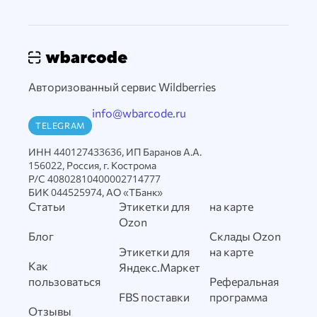
Авторизованный сервис Wildberries
info@wbarcode.ru
TELEGRAM
ИНН 440127433636, ИП Баранов А.А.
156022, Россия, г. Кострома
Р/С 40802810400002714777
БИК 044525974, АО «ТБанк»
Статьи
Этикетки для
на карте
Ozon
Блог
Склады Ozon
Этикетки для
на карте
Как
Яндекс.Маркет
пользоваться
Реферальная
FBS поставки
программа
Отзывы