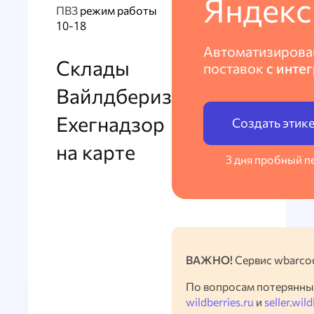
Яндекс
ПВЗ
режим работы
10-18
Автоматизирова
Склады
поставок
с инте
Вайлдбериз
Ехегнадзор
Создать этик
на карте
3 дня пробный п
ВАЖНО!
Сервис wbarcod
По вопросам потерянны
wildberries.ru
и
seller.wild