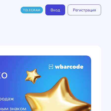
Вход
Регистрация
TELEGRAM
ко
продаж
тным знаком