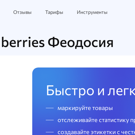
Отзывы
Тарифы
Инструменты
berries Феодосия
Быстро и лег
маркируйте товары
отслеживайте статистику 
создавайте этикетки с чес