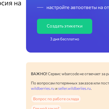
сия на
настройте автоответы на о
Создать этикетки
3 дня бесплатно
ВАЖНО!
Сервис wbarcode не отвечает за р
По вопросам потерянных заказов или пос
wildberries.ru
и
seller.wildberiies.ru
.
Вопрос по работе склада
Где мой заказ?