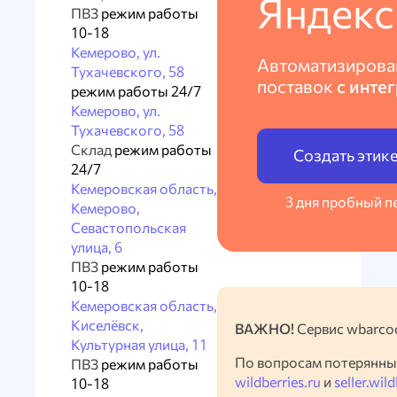
Яндекс
ПВЗ
режим работы
10-18
Кемерово, ул.
Автоматизирова
Тухачевского, 58
поставок
с инте
режим работы 24/7
Кемерово, ул.
Тухачевского, 58
Склад
режим работы
Создать этик
24/7
Кемеровская область,
3 дня пробный п
Кемерово,
Севастопольская
улица, 6
ПВЗ
режим работы
10-18
Кемеровская область,
Киселёвск,
ВАЖНО!
Сервис wbarcod
Культурная улица, 11
По вопросам потерянны
ПВЗ
режим работы
wildberries.ru
и
seller.wild
10-18