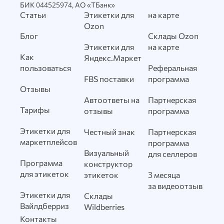
БИК 044525974, АО «ТБанк»
Статьи
Этикетки для
на карте
Ozon
Блог
Склады Ozon
Этикетки для
на карте
Как
Яндекс.Маркет
пользоваться
Реферальная
FBS поставки
программа
Отзывы
Автоответы на
Партнерская
Тарифы
отзывы
программа
Этикетки для
Честный знак
Партнерская
маркетплейсов
программа
Визуальный
для селлеров
Программа
конструктор
для этикеток
этикеток
3 месяца
за видеоотзыв
Этикетки для
Склады
Вайлдберриз
Wildberries
Контакты