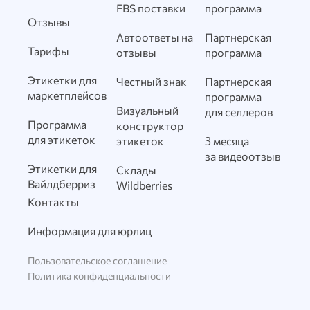
FBS поставки
программа
Отзывы
Автоответы на
Партнерская
Тарифы
отзывы
программа
Этикетки для
Честный знак
Партнерская
маркетплейсов
программа
Визуальный
для селлеров
Программа
конструктор
для этикеток
этикеток
3 месяца
за видеоотзыв
Этикетки для
Склады
Вайлдберриз
Wildberries
Контакты
Информация для юрлиц
Пользовательское соглашение
Политика конфиденциальности