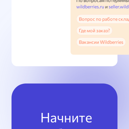
По вопросам потерянны
wildberries.ru
и
seller.wild
Вопрос по работе скла
Где мой заказ?
Вакансии Wildberries
Начните