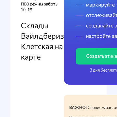
ПВЗ
режим работы
маркируйте 
10-18
отслеживайт
Склады
создавайте 
Вайлдбериз
настройте а
Клетская на
карте
Создать этик
3 дня бесплат
ВАЖНО!
Сервис wbarcod