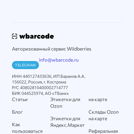
Авторизованный сервис Wildberries
info@wbarcode.ru
TELEGRAM
ИНН 440127433636, ИП Баранов А.А.
156022, Россия, г. Кострома
Р/С 40802810400002714777
БИК 044525974, АО «ТБанк»
Статьи
Этикетки для
на карте
Ozon
Блог
Склады Ozon
Этикетки для
на карте
Как
Яндекс.Маркет
пользоваться
Реферальная