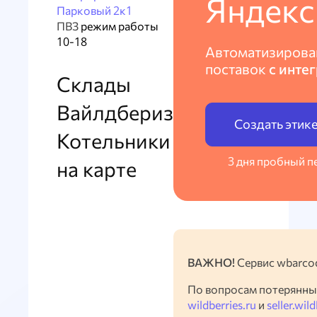
Яндекс
Парковый 2к1
ПВЗ
режим работы
10-18
Автоматизирова
поставок
с инте
Склады
Вайлдбериз
Создать этик
Котельники
3 дня пробный п
на карте
ВАЖНО!
Сервис wbarcod
По вопросам потерянны
wildberries.ru
и
seller.wild