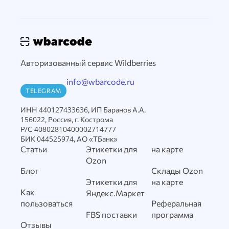
Авторизованный сервис Wildberries
info@wbarcode.ru
TELEGRAM
ИНН 440127433636, ИП Баранов А.А.
156022, Россия, г. Кострома
Р/С 40802810400002714777
БИК 044525974, АО «ТБанк»
Статьи
Этикетки для
на карте
Ozon
Блог
Склады Ozon
Этикетки для
на карте
Как
Яндекс.Маркет
пользоваться
Реферальная
FBS поставки
программа
Отзывы