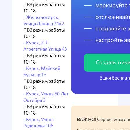
ПВЗ
режим работы
маркируйте 
10-18
отслеживайт
г Железногорск,
Улица Ленина 74к2
создавайте 
ПВЗ
режим работы
10-18
настройте а
г Курск, 2-Я
Агрегатная Улица 43
ПВЗ
режим работы
10-18
Создать этик
г Курск, Майский
Бульвар 13
3 дня бесплат
ПВЗ
режим работы
10-18
г Курск, Улица 50 Лет
Октября 3
ПВЗ
режим работы
10-18
г Курск, Улица
ВАЖНО!
Сервис wbarcod
Радищева 106