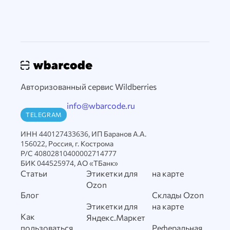
Авторизованный сервис Wildberries
info@wbarcode.ru
TELEGRAM
ИНН 440127433636, ИП Баранов А.А.
156022, Россия, г. Кострома
Р/С 40802810400002714777
БИК 044525974, АО «ТБанк»
Статьи
Этикетки для
на карте
Ozon
Блог
Склады Ozon
Этикетки для
на карте
Как
Яндекс.Маркет
пользоваться
Реферальная