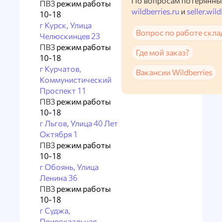
По вопросам потерянны
ПВЗ
режим работы
wildberries.ru
и
seller.wild
10-18
г Курск, Улица
Вопрос по работе скла
Челюскинцев 23
ПВЗ
режим работы
Где мой заказ?
10-18
г Курчатов,
Вакансии Wildberries
Коммунистический
Проспект 11
ПВЗ
режим работы
10-18
г Льгов, Улица 40 Лет
Октября 1
ПВЗ
режим работы
10-18
г Обоянь, Улица
Ленина 36
ПВЗ
режим работы
10-18
г Суджа,
Привокзальная