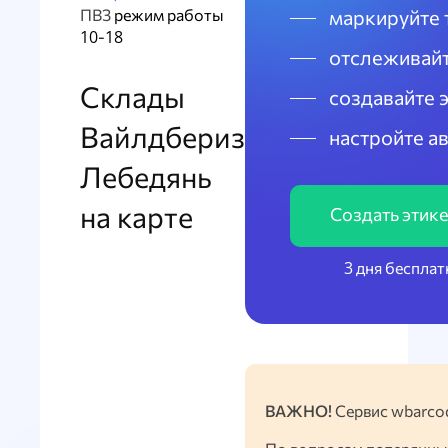
ПВЗ
режим работы
маркируйте 
10-18
отслеживайт
Склады
создавайте 
Вайлдбериз
настройте а
Лебедянь
на карте
Создать этик
3 дня бесплат
ВАЖНО!
Сервис wbarcod