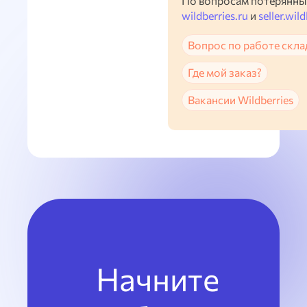
По вопросам потерянны
wildberries.ru
и
seller.wild
Вопрос по работе скла
Где мой заказ?
Вакансии Wildberries
Начните