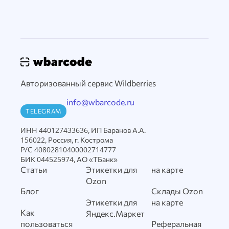
Авторизованный сервис Wildberries
info@wbarcode.ru
TELEGRAM
ИНН 440127433636, ИП Баранов А.А.
156022, Россия, г. Кострома
Р/С 40802810400002714777
БИК 044525974, АО «ТБанк»
Статьи
Этикетки для
на карте
Ozon
Блог
Склады Ozon
Этикетки для
на карте
Как
Яндекс.Маркет
пользоваться
Реферальная