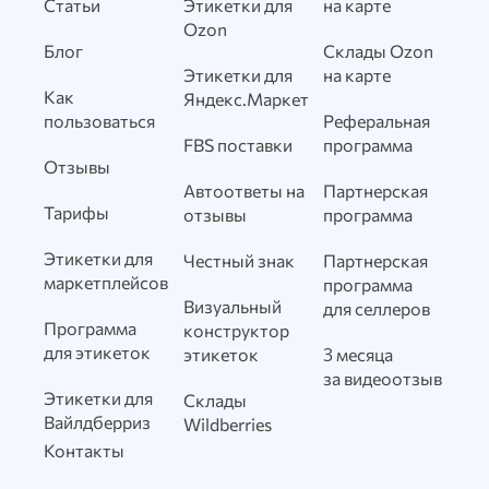
Статьи
Этикетки для
на карте
Ozon
Блог
Склады Ozon
Этикетки для
на карте
Как
Яндекс.Маркет
пользоваться
Реферальная
FBS поставки
программа
Отзывы
Автоответы на
Партнерская
Тарифы
отзывы
программа
Этикетки для
Честный знак
Партнерская
маркетплейсов
программа
Визуальный
для селлеров
Программа
конструктор
для этикеток
этикеток
3 месяца
за видеоотзыв
Этикетки для
Склады
Вайлдберриз
Wildberries
Контакты