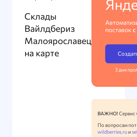
Янде
Склады
Автоматиз
Вайлдбериз
поставок
с
Малоярославец
на карте
Создат
3 дня пр
ВАЖНО!
Сервис 
По вопросам пот
wildberries.ru
и
se