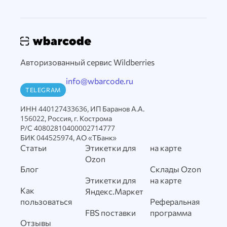
Авторизованный сервис Wildberries
info@wbarcode.ru
TELEGRAM
ИНН 440127433636, ИП Баранов А.А.
156022, Россия, г. Кострома
Р/С 40802810400002714777
БИК 044525974, АО «ТБанк»
Статьи
Этикетки для
на карте
Ozon
Блог
Склады Ozon
Этикетки для
на карте
Как
Яндекс.Маркет
пользоваться
Реферальная
FBS поставки
программа
Отзывы