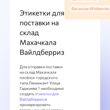
Вакансии Wildberries
Этикетки для
поставки на
склад
Махачкала
Вайлдберриз
Для отправки поставки
на склад Махачкала
посёлок городского
типа Ленинкент Улица
Гаджиева 1 необходимо
создать
этикетки для
Вайлдберриз
и
промаркировать
товары вашей поставки.