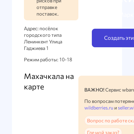
рисков при
отправке
поставок.
по схеме Марк
Адрес: посёлок
городского типа
Создать эт
Ленинкент Улица
Гаджиева 1
Режим работы: 10-18
Махачкала на
карте
ВАЖНО!
Сервис wbarc
По вопросам потерян
wildberries.ru
и
seller.w
Вопрос по работе ск
Где мой заказ?