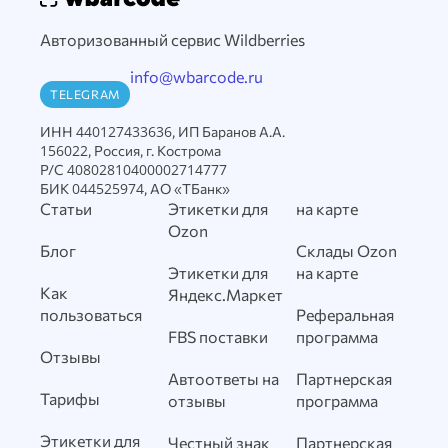
Авторизованный сервис Wildberries
info@wbarcode.ru
TELEGRAM
ИНН 440127433636, ИП Баранов А.А.
156022, Россия, г. Кострома
Р/С 40802810400002714777
БИК 044525974, АО «ТБанк»
Статьи
Этикетки для
на карте
Ozon
Блог
Склады Ozon
Этикетки для
на карте
Как
Яндекс.Маркет
пользоваться
Реферальная
FBS поставки
программа
Отзывы
Автоответы на
Партнерская
Тарифы
отзывы
программа
Этикетки для
Честный знак
Партнерская