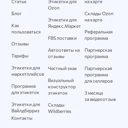
Статьи
Этикетки для
на карте
Ozon
Блог
Склады Ozon
Этикетки для
на карте
Как
Яндекс.Маркет
пользоваться
Реферальная
FBS поставки
программа
Отзывы
Автоответы на
Партнерская
Тарифы
отзывы
программа
Этикетки для
Честный знак
Партнерская
маркетплейсов
программа
Визуальный
для селлеров
Программа
конструктор
для этикеток
этикеток
3 месяца
за видеоотзыв
Этикетки для
Склады
Вайлдберриз
Wildberries
Контакты