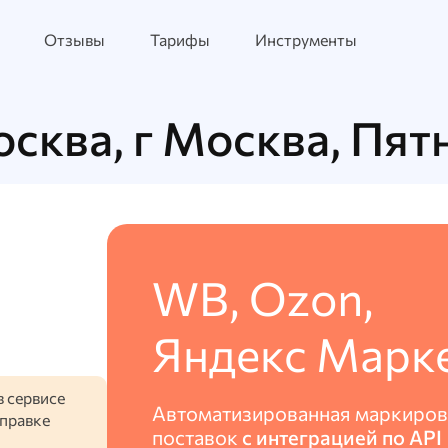
Отзывы
Тарифы
Инструменты
осква, г Москва, Пят
WB, Ozon,
Яндекс Марк
в сервисе
Автоматизированная маркиров
тправке
поставок
с интеграцией по API