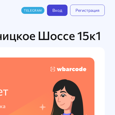
Вход
Регистрация
TELEGRAM
ницкое Шоссе 15к1
ет
ка