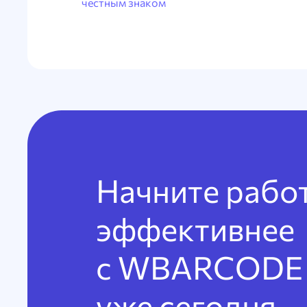
честным знаком
Начните рабо
эффективнее
с WBARCODE
уже сегодня