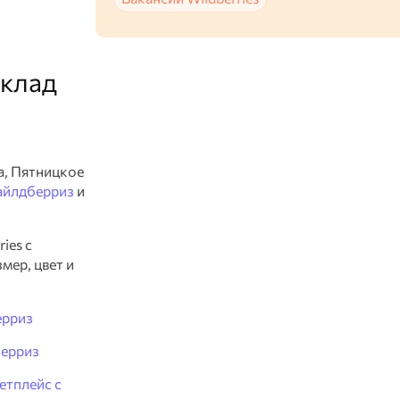
склад
а, Пятницкое
Вайлдберриз
и
ies с
мер, цвет и
ерриз
берриз
етплейс с