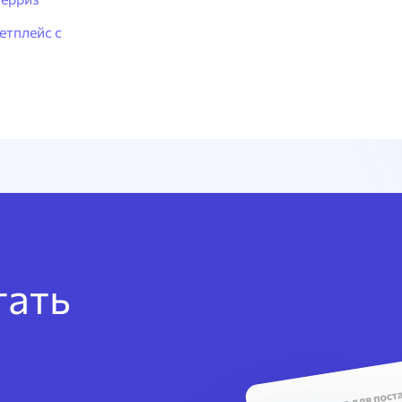
етплейс с
тать