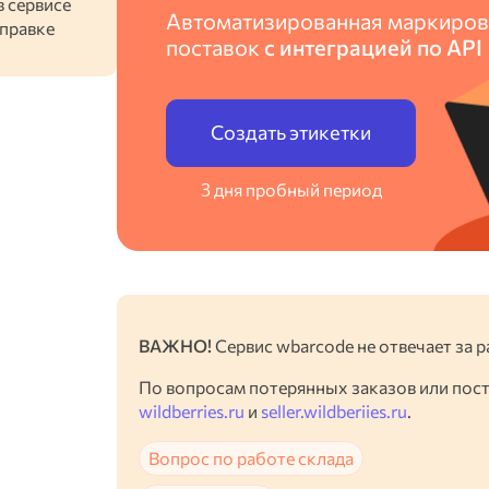
в сервисе
Автоматизированная маркиров
тправке
поставок
с интеграцией по API
Создать этикетки
3 дня пробный период
ВАЖНО!
Сервис wbarcode не отвечает за р
По вопросам потерянных заказов или пос
wildberries.ru
и
seller.wildberiies.ru
.
Вопрос по работе склада