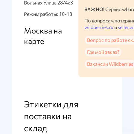
Вольная Улица 28/4к3
ВАЖНО!
Сервис wbarc
Режим работы: 10-18
По вопросам потерян
wildberries.ru
и
seller.w
Москва на
карте
Вопрос по работе ск
Где мой заказ?
Вакансии Wildberries
Этикетки для
поставки на
склад