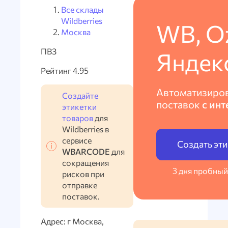
Все склады
Wildberries
WB, O
Москва
ПВЗ
Яндек
Рейтинг 4.95
Автоматизиро
Создайте
поставок
с инт
этикетки
товаров
для
Wildberries в
сервисе
Создать эт
WBARCODE
для
сокращения
3 дня пробный
рисков при
отправке
поставок.
Адрес: г Москва,