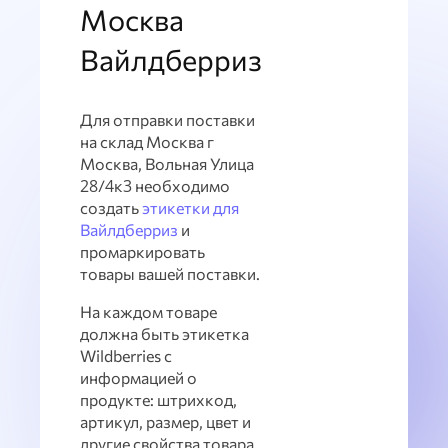
Москва
Вайлдберриз
Для отправки поставки
на склад Москва г
Москва, Вольная Улица
28/4к3 необходимо
создать
этикетки для
Вайлдберриз
и
промаркировать
товары вашей поставки.
На каждом товаре
должна быть этикетка
Wildberries с
информацией о
продукте: штрихкод,
артикул, размер, цвет и
другие свойства товара.