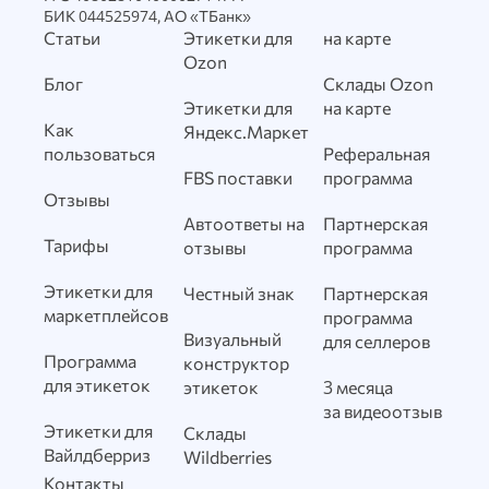
БИК 044525974, АО «ТБанк»
Статьи
Этикетки для
на карте
Ozon
Блог
Склады Ozon
Этикетки для
на карте
Как
Яндекс.Маркет
пользоваться
Реферальная
FBS поставки
программа
Отзывы
Автоответы на
Партнерская
Тарифы
отзывы
программа
Этикетки для
Честный знак
Партнерская
маркетплейсов
программа
Визуальный
для селлеров
Программа
конструктор
для этикеток
этикеток
3 месяца
за видеоотзыв
Этикетки для
Склады
Вайлдберриз
Wildberries
Контакты