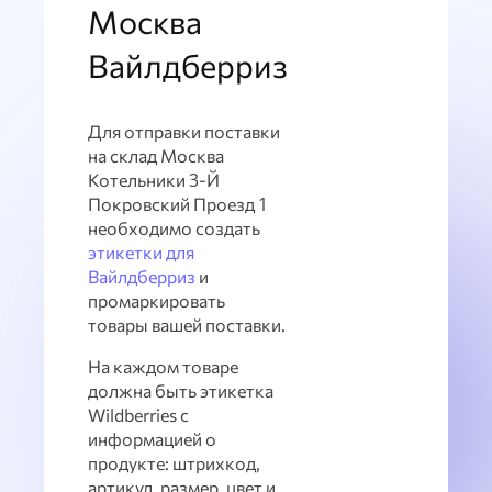
Москва
Вайлдберриз
Для отправки поставки
на склад Москва
Котельники 3-Й
Покровский Проезд 1
необходимо создать
этикетки для
Вайлдберриз
и
промаркировать
товары вашей поставки.
На каждом товаре
должна быть этикетка
Wildberries с
информацией о
продукте: штрихкод,
артикул, размер, цвет и