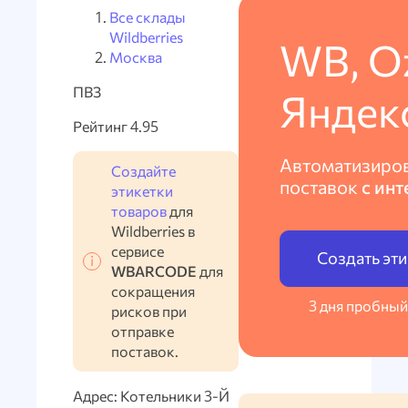
Все склады
Wildberries
WB, O
Москва
ПВЗ
Яндек
Рейтинг 4.95
Автоматизиро
Создайте
поставок
с инт
этикетки
товаров
для
Wildberries в
сервисе
Создать эт
WBARCODE
для
сокращения
3 дня пробный
рисков при
отправке
поставок.
Адрес: Котельники 3-Й