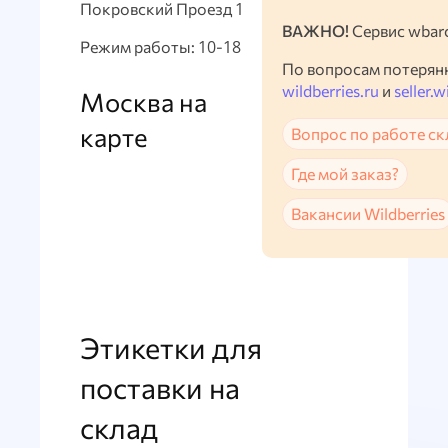
Покровский Проезд 1
ВАЖНО!
Сервис wbarc
Режим работы: 10-18
По вопросам потерян
wildberries.ru
и
seller.w
Москва на
карте
Вопрос по работе ск
Где мой заказ?
Вакансии Wildberries
Этикетки для
поставки на
склад