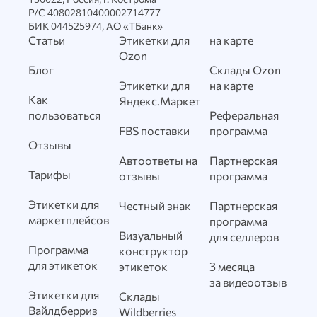
Р/С 40802810400002714777
БИК 044525974, АО «ТБанк»
Статьи
Этикетки для
на карте
Ozon
Блог
Склады Ozon
Этикетки для
на карте
Как
Яндекс.Маркет
пользоваться
Реферальная
FBS поставки
программа
Отзывы
Автоответы на
Партнерская
Тарифы
отзывы
программа
Этикетки для
Честный знак
Партнерская
маркетплейсов
программа
Визуальный
для селлеров
Программа
конструктор
для этикеток
этикеток
3 месяца
за видеоотзыв
Этикетки для
Склады
Вайлдберриз
Wildberries