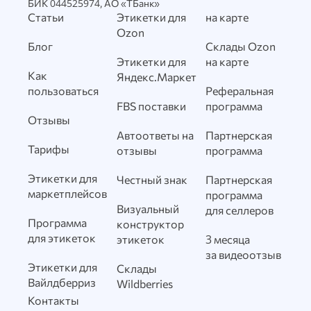
БИК 044525974, АО «ТБанк»
Статьи
Этикетки для
на карте
Ozon
Блог
Склады Ozon
Этикетки для
на карте
Как
Яндекс.Маркет
пользоваться
Реферальная
FBS поставки
программа
Отзывы
Автоответы на
Партнерская
Тарифы
отзывы
программа
Этикетки для
Честный знак
Партнерская
маркетплейсов
программа
Визуальный
для селлеров
Программа
конструктор
для этикеток
этикеток
3 месяца
за видеоотзыв
Этикетки для
Склады
Вайлдберриз
Wildberries
Контакты