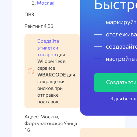
Быстро
Москва
ПВЗ
маркируйт
Рейтинг 4.95
отслежива
Создайте
создавайте
этикетки
товаров
для
настройте 
Wildberries в
сервисе
WBARCODE
для
сокращения
Создать эт
рисков при
отправке
3 дня бесп
поставок.
Адрес: Москва,
Фортунатовская Улица
16