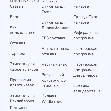
БИК 044525974, АО «ТБанк»
Статьи
Этикетки для
на карте
Ozon
Блог
Склады Ozon
Этикетки для
на карте
Как
Яндекс.Маркет
пользоваться
Реферальная
FBS поставки
программа
Отзывы
Автоответы на
Партнерская
Тарифы
отзывы
программа
Этикетки для
Честный знак
Партнерская
маркетплейсов
программа
Визуальный
для селлеров
Программа
конструктор
для этикеток
этикеток
3 месяца
за видеоотзыв
Этикетки для
Склады
Вайлдберриз
Wildberries
Контакты