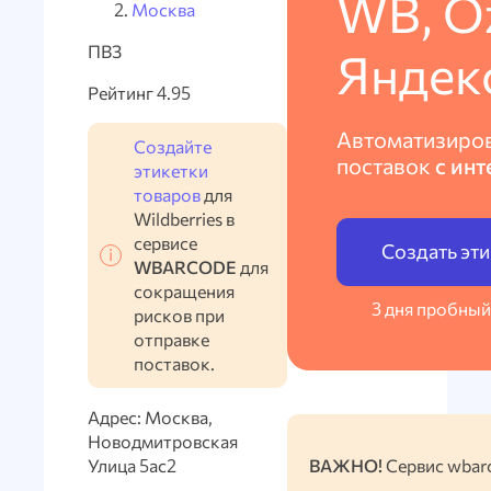
WB, O
Москва
ПВЗ
Яндек
Рейтинг 4.95
Автоматизиро
Создайте
поставок
с инт
этикетки
товаров
для
Wildberries в
сервисе
Создать эт
WBARCODE
для
сокращения
3 дня пробный
рисков при
отправке
поставок.
Адрес: Москва,
Новодмитровская
Улица 5ас2
ВАЖНО!
Сервис wbarc