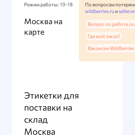
Режим работы: 10-18
По вопросам потерян
wildberries.ru
и
seller.w
Москва на
Вопрос по работе ск
карте
Где мой заказ?
Вакансии Wildberries
Этикетки для
поставки на
склад
Москва