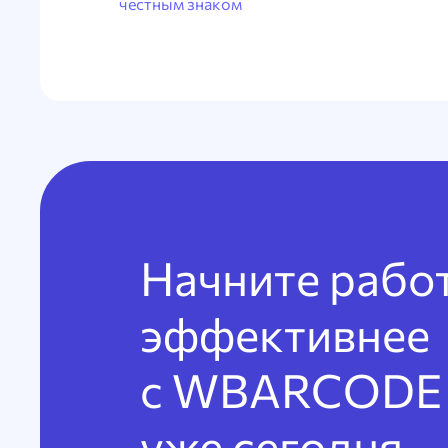
честным знаком
Начните рабо
эффективнее
с WBARCODE
уже сегодня