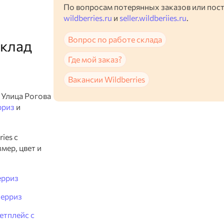
По вопросам потерянных заказов или пос
wildberries.ru
и
seller.wildberiies.ru
.
Вопрос по работе склада
склад
Где мой заказ?
Вакансии Wildberries
 Улица Рогова
рриз
и
ies с
мер, цвет и
ерриз
берриз
етплейс с