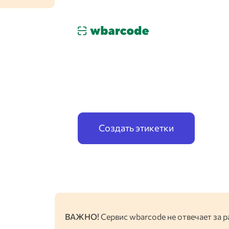
Маркировка 
по схеме Маркетплейс
Создать этикетки
ВАЖНО!
Сервис wbarcode не отвечает за р