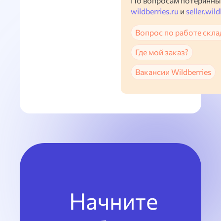
По вопросам потерянны
wildberries.ru
и
seller.wild
Вопрос по работе скла
Где мой заказ?
Вакансии Wildberries
Начните