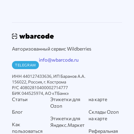
Авторизованный сервис Wildberries
info@wbarcode.ru
TELEGRAM
ИНН 440127433636, ИП Баранов А.А.
156022, Россия, г. Кострома
Р/С 40802810400002714777
БИК 044525974, АО «ТБанк»
Статьи
Этикетки для
на карте
Ozon
Блог
Склады Ozon
Этикетки для
на карте
Как
Яндекс.Маркет
пользоваться
Реферальная