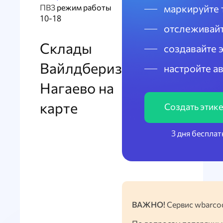
ПВЗ
режим работы
маркируйте 
10-18
отслеживайт
Склады
создавайте 
Вайлдбериз
настройте а
Нагаево на
карте
Создать этик
3 дня бесплат
ВАЖНО!
Сервис wbarcod