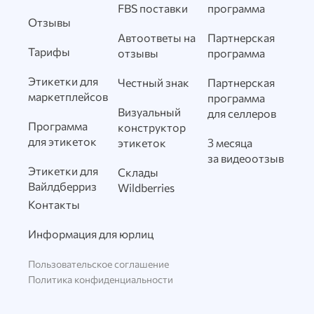
FBS поставки
программа
Отзывы
Автоответы на
Партнерская
Тарифы
отзывы
программа
Этикетки для
Честный знак
Партнерская
маркетплейсов
программа
Визуальный
для селлеров
Программа
конструктор
для этикеток
этикеток
3 месяца
за видеоотзыв
Этикетки для
Склады
Вайлдберриз
Wildberries
Контакты
Информация для юрлиц
Пользовательское соглашение
Политика конфиденциальности