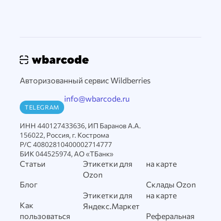
Авторизованный сервис Wildberries
info@wbarcode.ru
TELEGRAM
ИНН 440127433636, ИП Баранов А.А.
156022, Россия, г. Кострома
Р/С 40802810400002714777
БИК 044525974, АО «ТБанк»
Статьи
Этикетки для
на карте
Ozon
Блог
Склады Ozon
Этикетки для
на карте
Как
Яндекс.Маркет
пользоваться
Реферальная