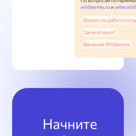
По вопросам потерянны
wildberries.ru
и
seller.wild
Вопрос по работе скла
Где мой заказ?
Вакансии Wildberries
Начните