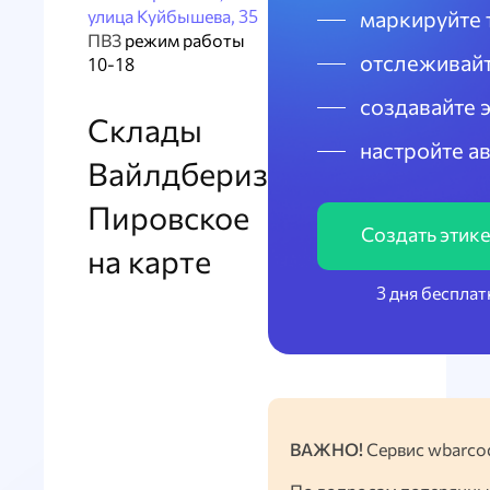
улица Куйбышева, 35
маркируйте 
ПВЗ
режим работы
отслеживайт
10-18
создавайте 
Склады
настройте а
Вайлдбериз
Пировское
Создать этик
на карте
3 дня бесплат
ВАЖНО!
Сервис wbarcod