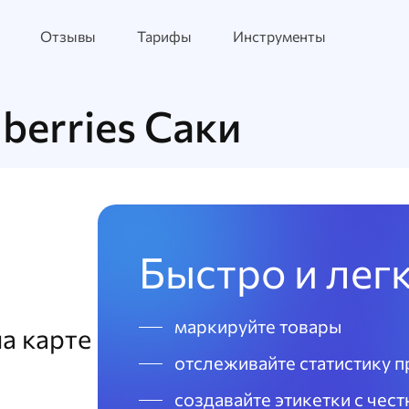
Отзывы
Тарифы
Инструменты
berries Саки
Быстро и лег
маркируйте товары
а карте
отслеживайте статистику 
создавайте этикетки с чес