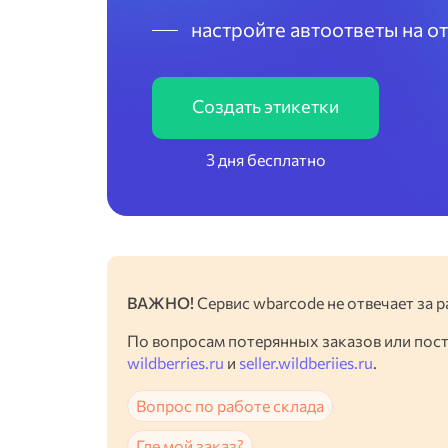
настройте автоответы на о
Создать этикетки
3 дня бесплатно
ВАЖНО!
Сервис wbarcode не отвечает за р
По вопросам потерянных заказов или пос
wildberries.ru
и
seller.wildberiies.ru
.
Вопрос по работе склада
Где мой заказ?