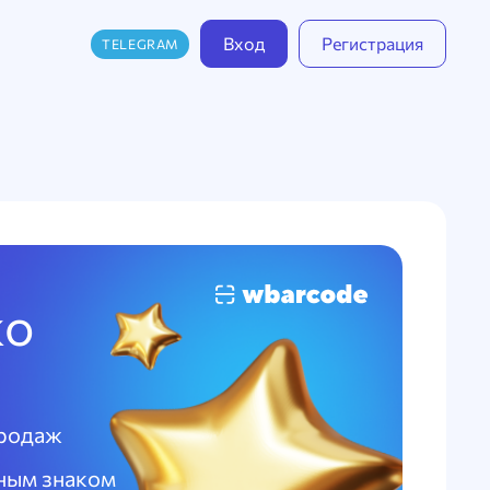
Вход
Регистрация
TELEGRAM
ко
продаж
тным знаком