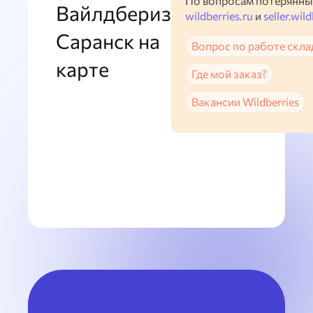
По вопросам потерянны
Вайлдбериз
wildberries.ru
и
seller.wild
Саранск на
Вопрос по работе скла
карте
Где мой заказ?
Вакансии Wildberries