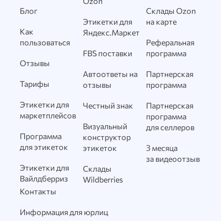
Ozon
Блог
Склады Ozon
Этикетки для
на карте
Как
Яндекс.Маркет
пользоваться
Реферальная
FBS поставки
программа
Отзывы
Автоответы на
Партнерская
Тарифы
отзывы
программа
Этикетки для
Честный знак
Партнерская
маркетплейсов
программа
Визуальный
для селлеров
Программа
конструктор
для этикеток
этикеток
3 месяца
за видеоотзыв
Этикетки для
Склады
Вайлдберриз
Wildberries
Контакты
Информация для юрлиц