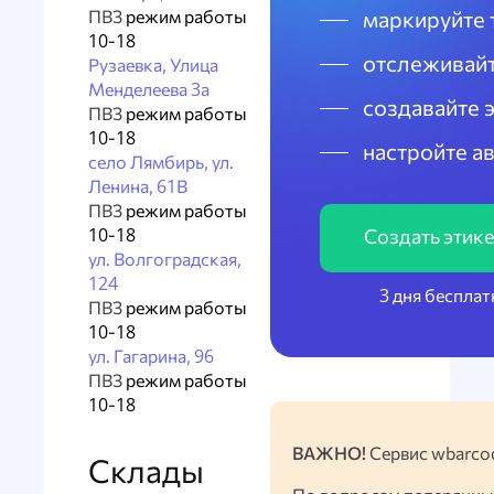
ПВЗ
режим работы
маркируйте 
10-18
отслеживайт
Рузаевка, Улица
Менделеева 3а
создавайте 
ПВЗ
режим работы
10-18
настройте а
село Лямбирь, ул.
Ленина, 61В
ПВЗ
режим работы
10-18
Создать этик
ул. Волгоградская,
124
3 дня бесплат
ПВЗ
режим работы
10-18
ул. Гагарина, 96
ПВЗ
режим работы
10-18
ВАЖНО!
Сервис wbarcod
Склады