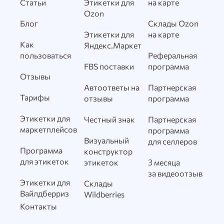
Статьи
Этикетки для
на карте
Ozon
Блог
Склады Ozon
Этикетки для
на карте
Как
Яндекс.Маркет
пользоваться
Реферальная
FBS поставки
программа
Отзывы
Автоответы на
Партнерская
Тарифы
отзывы
программа
Этикетки для
Честный знак
Партнерская
маркетплейсов
программа
Визуальный
для селлеров
Программа
конструктор
для этикеток
этикеток
3 месяца
за видеоотзыв
Этикетки для
Склады
Вайлдберриз
Wildberries
Контакты