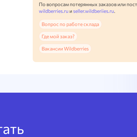
По вопросам потерянных заказов или пос
wildberries.ru
и
seller.wildberiies.ru
.
Вопрос по работе склада
Где мой заказ?
Вакансии Wildberries
тать