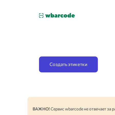
Маркировка 
по схеме Маркетплейс
Создать этикетки
ВАЖНО!
Сервис wbarcode не отвечает за р