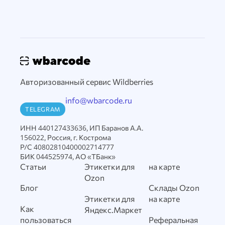
Авторизованный сервис Wildberries
info@wbarcode.ru
TELEGRAM
ИНН 440127433636, ИП Баранов А.А.
156022, Россия, г. Кострома
Р/С 40802810400002714777
БИК 044525974, АО «ТБанк»
Статьи
Этикетки для
на карте
Ozon
Блог
Склады Ozon
Этикетки для
на карте
Как
Яндекс.Маркет
пользоваться
Реферальная