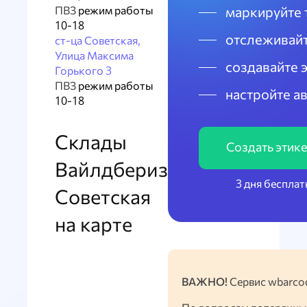
ПВЗ
режим работы
маркируйте 
10-18
отслеживайт
ст-ца Советская,
Улица Максима
создавайте 
Горького 3
ПВЗ
режим работы
настройте а
10-18
Склады
Создать этик
Вайлдбериз
3 дня бесплат
Советская
на карте
ВАЖНО!
Сервис wbarcod