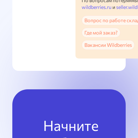
По вопросам потерянны
wildberries.ru
и
seller.wild
Вопрос по работе скла
Где мой заказ?
Вакансии Wildberries
Начните