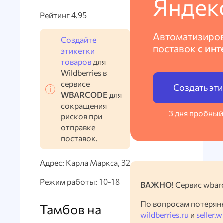
Яндек
Рейтинг 4.95
Автоматизиро
Создайте
поставок
с инт
этикетки
товаров
для
Wildberries в
сервисе
Создать эт
WBARCODE
для
сокращения
3 дня пробный
рисков при
отправке
поставок.
Адрес: Карла Маркса, 32
Режим работы: 10-18
ВАЖНО!
Сервис wbarc
По вопросам потерян
Тамбов на
wildberries.ru
и
seller.w