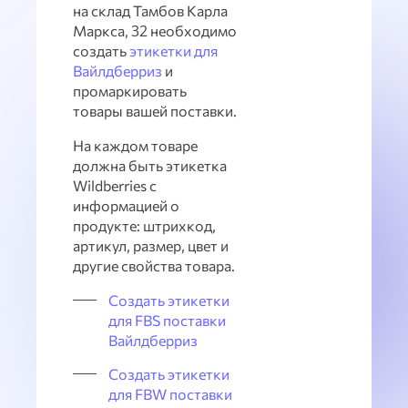
на склад Тамбов Карла
Маркса, 32 необходимо
создать
этикетки для
Вайлдберриз
и
промаркировать
товары вашей поставки.
На каждом товаре
должна быть этикетка
Wildberries с
информацией о
продукте: штрихкод,
артикул, размер, цвет и
другие свойства товара.
Создать этикетки
для FBS поставки
Вайлдберриз
Создать этикетки
для FBW поставки