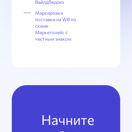
Вайлдберриз
Маркировка
поставки на WB по
схеме
Маркетплейс с
честным знаком
Начните