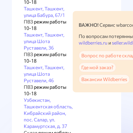
10-18
Ташкент, Ташкент,
улица Бабура, 67/1
ПВЗ
режим работы
ВАЖНО!
Сервис wbarcod
10-18
Ташкент, Ташкент,
По вопросам потерянны
улица Шота
wildberries.ru
и
seller.wild
Руставели, 36
ПВЗ
режим работы
Вопрос по работе скла
10-18
Ташкент, Ташкент,
Где мой заказ?
улица Шота
Вакансии Wildberries
Руставели, 46
ПВЗ
режим работы
10-18
Узбекистан,
Ташкентская область,
Кибрайский район,
пос. Салар, ул.
Карамуртская, д. 37
Склад
режим работы