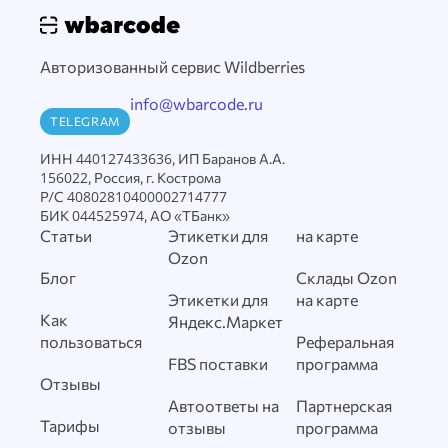
Авторизованный сервис Wildberries
info@wbarcode.ru
TELEGRAM
ИНН 440127433636, ИП Баранов А.А.
156022, Россия, г. Кострома
Р/С 40802810400002714777
БИК 044525974, АО «ТБанк»
Статьи
Этикетки для
на карте
Ozon
Блог
Склады Ozon
Этикетки для
на карте
Как
Яндекс.Маркет
пользоваться
Реферальная
FBS поставки
программа
Отзывы
Автоответы на
Партнерская
Тарифы
отзывы
программа