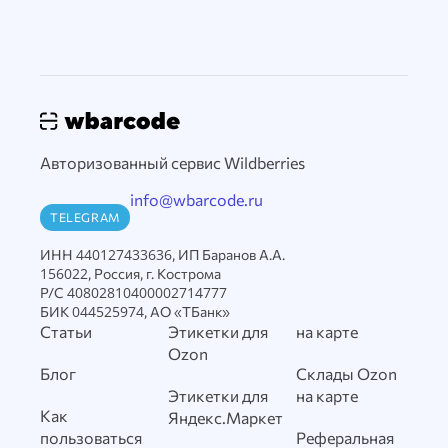
Авторизованный сервис Wildberries
info@wbarcode.ru
TELEGRAM
ИНН 440127433636, ИП Баранов А.А.
156022, Россия, г. Кострома
Р/С 40802810400002714777
БИК 044525974, АО «ТБанк»
Статьи
Этикетки для
на карте
Ozon
Блог
Склады Ozon
Этикетки для
на карте
Как
Яндекс.Маркет
пользоваться
Реферальная