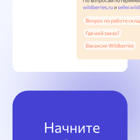
По вопросам потерянны
wildberries.ru
и
seller.wild
Вопрос по работе скла
Где мой заказ?
Вакансии Wildberries
Начните