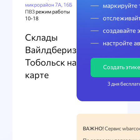
микрорайон 7А, 16Б
маркируйте 
ПВЗ
режим работы
отслеживайт
10-18
создавайте 
Склады
настройте а
Вайлдбериз
Тобольск на
Создать этик
карте
3 дня бесплат
ВАЖНО!
Сервис wbarcod