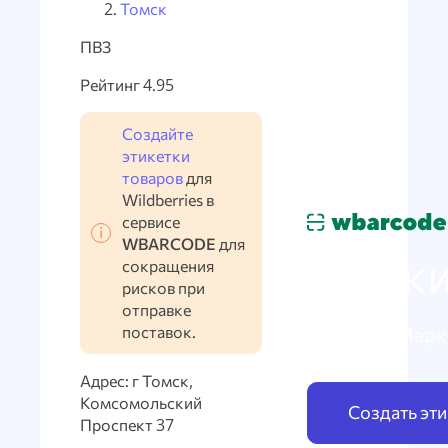
Томск
ПВЗ
Рейтинг 4.95
Создайте
этикетки
товаров
для
Wildberries в
сервисе
WBARCODE
для
Марки
сокращения
рисков при
отправке
поставок.
по схеме Марк
Адрес: г Томск,
Комсомольский
Создать эт
Проспект 37