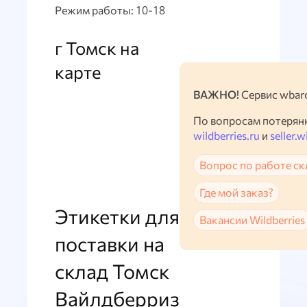
Режим работы: 10-18
г Томск на
карте
ВАЖНО!
Сервис wbarc
По вопросам потерян
wildberries.ru
и
seller.w
Вопрос по работе ск
Где мой заказ?
Этикетки для
Вакансии Wildberries
поставки на
склад Томск
Вайлдберриз