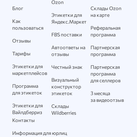
Ozon
Блог
Склады Ozon
Этикетки для
на карте
Как
Яндекс.Маркет
пользоваться
Реферальная
FBS поставки
программа
Отзывы
Автоответы на
Партнерская
Тарифы
отзывы
программа
Этикетки для
Честный знак
Партнерская
маркетплейсов
программа
Визуальный
для селлеров
Программа
конструктор
для этикеток
этикеток
3 месяца
за видеоотзыв
Этикетки для
Склады
Вайлдберриз
Wildberries
Контакты
Информация для юрлиц