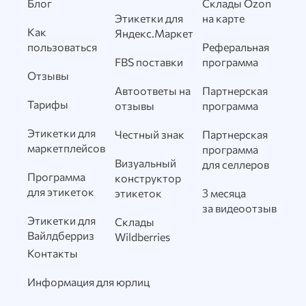
Блог
Склады Ozon
Этикетки для
на карте
Как
Яндекс.Маркет
пользоваться
Реферальная
FBS поставки
программа
Отзывы
Автоответы на
Партнерская
Тарифы
отзывы
программа
Этикетки для
Честный знак
Партнерская
маркетплейсов
программа
Визуальный
для селлеров
Программа
конструктор
для этикеток
этикеток
3 месяца
за видеоотзыв
Этикетки для
Склады
Вайлдберриз
Wildberries
Контакты
Информация для юрлиц