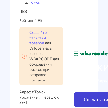
Томск
ПВЗ
Рейтинг 4.95
Создайте
этикетки
товаров
для
Wildberries в
сервисе
WBARCODE
для
Марки
сокращения
рисков при
отправке
поставок.
по схеме Марк
Адрес: г Томск,
Урожайный Переулок
Создать эт
29/1