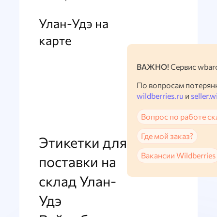
Улан-Удэ на
карте
ВАЖНО!
Сервис wbarc
По вопросам потерян
wildberries.ru
и
seller.w
Вопрос по работе ск
Где мой заказ?
Этикетки для
Вакансии Wildberries
поставки на
склад Улан-
Удэ