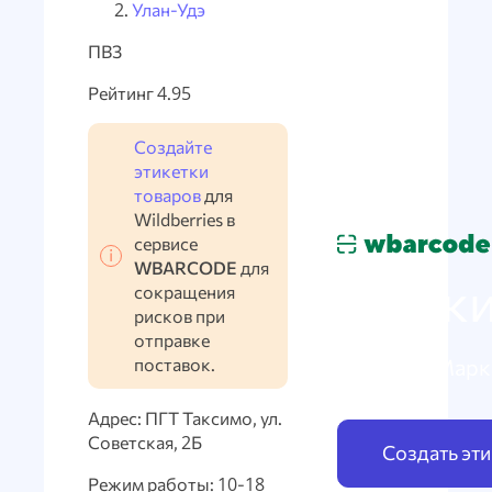
Улан-Удэ
ПВЗ
Рейтинг 4.95
Создайте
этикетки
товаров
для
Wildberries в
сервисе
WBARCODE
для
Марки
сокращения
рисков при
отправке
поставок.
по схеме Марк
Адрес: ПГТ Таксимо, ул.
Советская, 2Б
Создать эт
Режим работы: 10-18