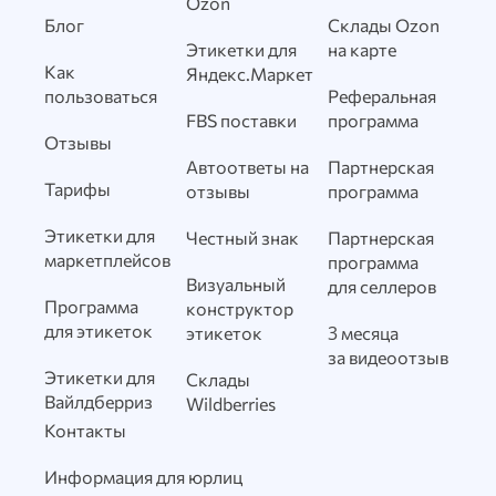
Ozon
Блог
Склады Ozon
Этикетки для
на карте
Как
Яндекс.Маркет
пользоваться
Реферальная
FBS поставки
программа
Отзывы
Автоответы на
Партнерская
Тарифы
отзывы
программа
Этикетки для
Честный знак
Партнерская
маркетплейсов
программа
Визуальный
для селлеров
Программа
конструктор
для этикеток
этикеток
3 месяца
за видеоотзыв
Этикетки для
Склады
Вайлдберриз
Wildberries
Контакты
Информация для юрлиц