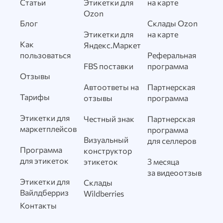
Статьи
Этикетки для
на карте
Ozon
Блог
Склады Ozon
Этикетки для
на карте
Как
Яндекс.Маркет
пользоваться
Реферальная
FBS поставки
программа
Отзывы
Автоответы на
Партнерская
Тарифы
отзывы
программа
Этикетки для
Честный знак
Партнерская
маркетплейсов
программа
Визуальный
для селлеров
Программа
конструктор
для этикеток
этикеток
3 месяца
за видеоотзыв
Этикетки для
Склады
Вайлдберриз
Wildberries
Контакты