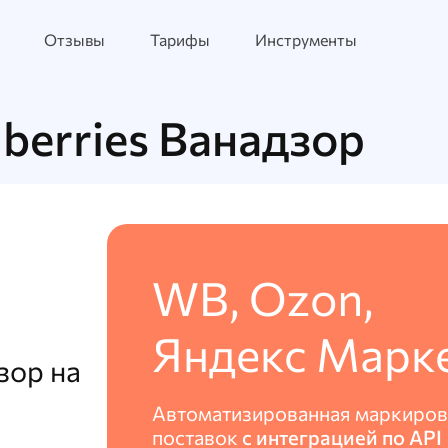
Отзывы
Тарифы
Инструменты
berries Ванадзор
WB, Ozon,
Яндекс Марк
зор на
Автоматизированная маркиров
поставок
с интеграцией по API