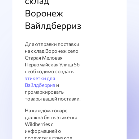
склад
Воронеж
Вайлдберриз
Для отправки поставки
на склад Воронеж село
Старая Меловая
Первомайская Улица 5б
необходимо создать
этикетки для
Вайлдберриз
и
промаркировать
товары вашей поставки.
На каждом товаре
должна быть этикетка
Wildberries с
информацией о
продукте: штрихкод,