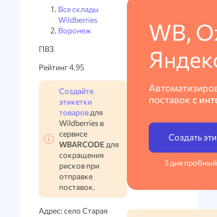
Все склады
Wildberries
WB, O
Воронеж
ПВЗ
Яндек
Рейтинг 4.95
Автоматизиро
Создайте
поставок
с инт
этикетки
товаров
для
Wildberries в
сервисе
Создать эт
WBARCODE
для
сокращения
3 дня пробный
рисков при
отправке
поставок.
Адрес: село Старая