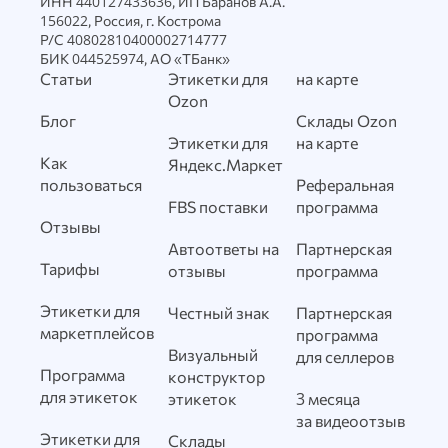
ИНН 440127433636, ИП Баранов А.А.
156022, Россия, г. Кострома
Р/С 40802810400002714777
БИК 044525974, АО «ТБанк»
Статьи
Этикетки для
на карте
Ozon
Блог
Склады Ozon
Этикетки для
на карте
Как
Яндекс.Маркет
пользоваться
Реферальная
FBS поставки
программа
Отзывы
Автоответы на
Партнерская
Тарифы
отзывы
программа
Этикетки для
Честный знак
Партнерская
маркетплейсов
программа
Визуальный
для селлеров
Программа
конструктор
для этикеток
этикеток
3 месяца
за видеоотзыв
Этикетки для
Склады