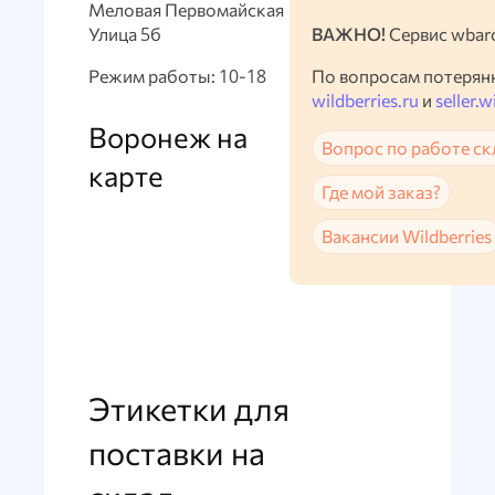
Меловая Первомайская
Улица 5б
ВАЖНО!
Сервис wbarc
Режим работы: 10-18
По вопросам потерян
wildberries.ru
и
seller.w
Воронеж на
Вопрос по работе ск
карте
Где мой заказ?
Вакансии Wildberries
Этикетки для
поставки на