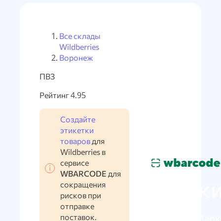
Все склады
Wildberries
Воронеж
ПВЗ
Рейтинг 4.95
Создайте
этикетки
товаров
для
Wildberries в
сервисе
WBARCODE
для
Марки
сокращения
рисков при
отправке
поставок.
по схеме Марк