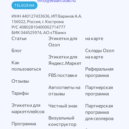
info@wbarcode.ru
TELEGRAM
ИНН 440127433636, ИП Баранов А.А.
156022, Россия, г. Кострома
Р/С 40802810400002714777
БИК 044525974, АО «ТБанк»
Статьи
Этикетки для
на карте
Ozon
Блог
Склады Ozon
Этикетки для
на карте
Как
Яндекс.Маркет
пользоваться
Реферальная
FBS поставки
программа
Отзывы
Автоответы на
Партнерская
Тарифы
отзывы
программа
Этикетки для
Честный знак
Партнерская
маркетплейсов
программа
Визуальный
для селлеров
Программа
конструктор