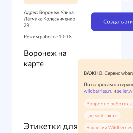
Адрес: Воронеж Улица
Лётчика Колесниченко
Создать эт
29
Режим работы: 10-18
Воронеж на
карте
ВАЖНО!
Сервис wbarc
По вопросам потерян
wildberries.ru
и
seller.w
Вопрос по работе ск
Где мой заказ?
Этикетки для
Вакансии Wildberries