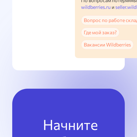
По вопросам потерянны
wildberries.ru
и
seller.wild
Вопрос по работе скла
Где мой заказ?
Вакансии Wildberries
Начните