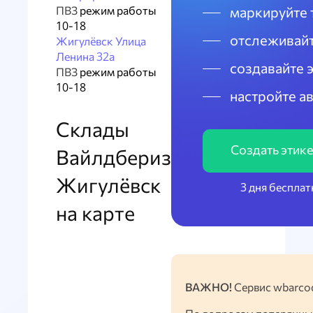
ПВЗ
режим работы
маркируйте 
10-18
отслеживайт
Жигулёвск Улица
Ленина 32а
создавайте 
ПВЗ
режим работы
10-18
настройте а
Склады
Создать этик
Вайлдбериз
Жигулёвск
3 дня бесплат
на карте
ВАЖНО!
Сервис wbarcod