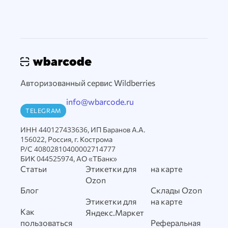
Авторизованный сервис Wildberries
info@wbarcode.ru
TELEGRAM
ИНН 440127433636, ИП Баранов А.А.
156022, Россия, г. Кострома
Р/С 40802810400002714777
БИК 044525974, АО «ТБанк»
Статьи
Этикетки для
на карте
Ozon
Блог
Склады Ozon
Этикетки для
на карте
Как
Яндекс.Маркет
пользоваться
Реферальная