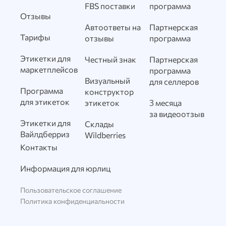
FBS поставки
программа
Отзывы
Автоответы на
Партнерская
Тарифы
отзывы
программа
Этикетки для
Честный знак
Партнерская
маркетплейсов
программа
Визуальный
для селлеров
Программа
конструктор
для этикеток
этикеток
3 месяца
за видеоотзыв
Этикетки для
Склады
Вайлдберриз
Wildberries
Контакты
Информация для юрлиц
Пользовательское соглашение
Политика конфиденциальности