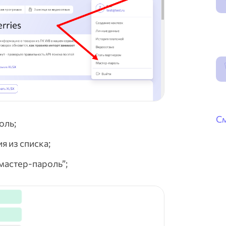
См
оль;
 из списка;
мастер-пароль”;