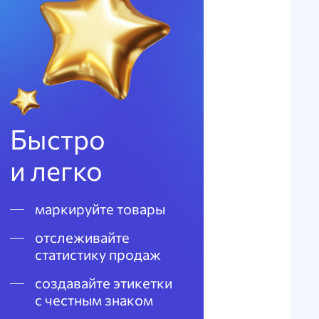
Быстро
и легко
маркируйте товары
отслеживайте
статистику продаж
создавайте этикетки
с честным знаком