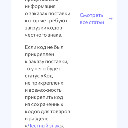
информация
о заказах поставки
Смотреть
которые требуют
все статьи
загрузки кодов
честного знака.
Если код не был
прикреплен
к заказу поставки,
то у него будет
статус «Код
не прикреплен»
и возможность
прикрепить код
из сохраненных
кодов для товаров
в разделе
«
Честный знак
».