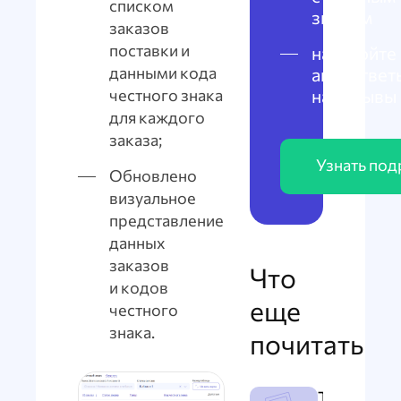
списком
знаком
заказов
поставки и
настройте
данными кода
автоответ
на отзывы
честного знака
для каждого
заказа;
Узнать по
Обновлено
визуальное
представление
данных
заказов
Что
и кодов
еще
честного
знака.
почитать
Требован