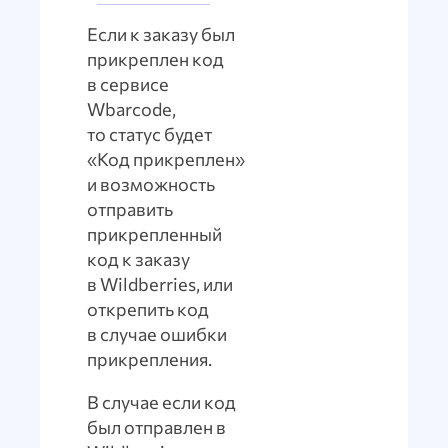
Если к заказу был
прикреплен код
в сервисе
Wbarcode,
то статус будет
«Код прикреплен»
и возможность
отправить
прикрепленный
код к заказу
в Wildberries, или
открепить код
в случае ошибки
прикрепления.
В случае если код
был отправлен в