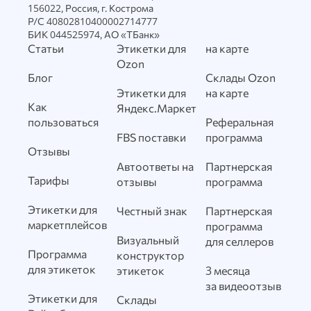
156022, Россия, г. Кострома
Р/С 40802810400002714777
БИК 044525974, АО «ТБанк»
Статьи
Этикетки для
на карте
Ozon
Блог
Склады Ozon
Этикетки для
на карте
Как
Яндекс.Маркет
пользоваться
Реферальная
FBS поставки
программа
Отзывы
Автоответы на
Партнерская
Тарифы
отзывы
программа
Этикетки для
Честный знак
Партнерская
маркетплейсов
программа
Визуальный
для селлеров
Программа
конструктор
для этикеток
этикеток
3 месяца
за видеоотзыв
Этикетки для
Склады