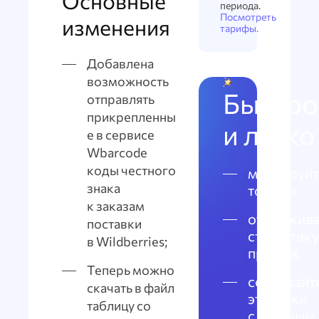
Основные
периода.
Посмотреть
изменения
тарифы.
Добавлена
возможность
Быстро
отправлять
прикрепленны
и легко
е в сервисе
Wbarcode
коды честного
маркируйт
знака
товары
к заказам
отслежива
поставки
статистику
в Wildberries;
продаж
Теперь можно
создавайт
скачать в файл
этикетки
таблицу со
с честным