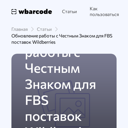
02 апреля
824
Как
Статьи
WILDBERRIES
FBS
пользоваться
ЧЕСТНЫЙ ЗНАК
Главная
Статьи
Обновление
Обновление работы с Честным Знаком для FBS
поставок Wildberries
работы с
Честным
Знаком для
FBS
поставок