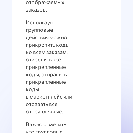
отображаемых
заказов.
Используя
групповые
действия можно
прикрепить коды
ко всем заказам,
открепить все
прикрепленные
коды, отправить
прикрепленные
коды
в маркетплейс или
отозвать все
отправленные.
Важно отметить
что групповые