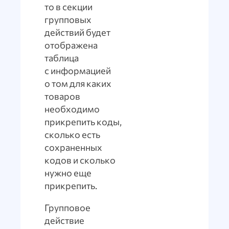
то в секции
групповых
действий будет
отображена
таблица
с информацией
о том для каких
товаров
необходимо
прикрепить коды,
сколько есть
сохраненных
кодов и сколько
нужно еще
прикрепить.
Групповое
действие