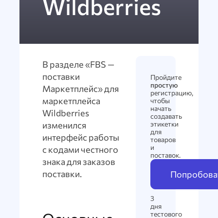
Wildberries
В разделе «FBS —
поставки
Пройдите
простую
Маркетплейс» для
регистрацию,
маркетплейса
чтобы
начать
Wildberries
создавать
изменился
этикетки
для
интерфейс работы
товаров
и
с кодами честного
поставок.
знака для заказов
поставки.
Попробоват
3
дня
тестового