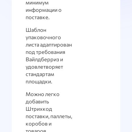
минимум
информации о
поставке.
Шаблон
упаковочного
листа адаптирован
под требования
Вайлдберриз и
удовлетворяет
стандартам
площадки.
Можно легко
добавить
Штрихкод
поставки, паллеты,
коробов и
товаров.