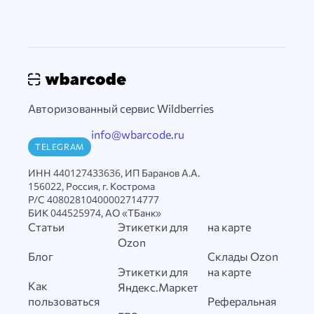
Авторизованный сервис Wildberries
info@wbarcode.ru
TELEGRAM
ИНН 440127433636, ИП Баранов А.А.
156022, Россия, г. Кострома
Р/С 40802810400002714777
БИК 044525974, АО «ТБанк»
Статьи
Этикетки для
на карте
Ozon
Блог
Склады Ozon
Этикетки для
на карте
Как
Яндекс.Маркет
пользоваться
Реферальная