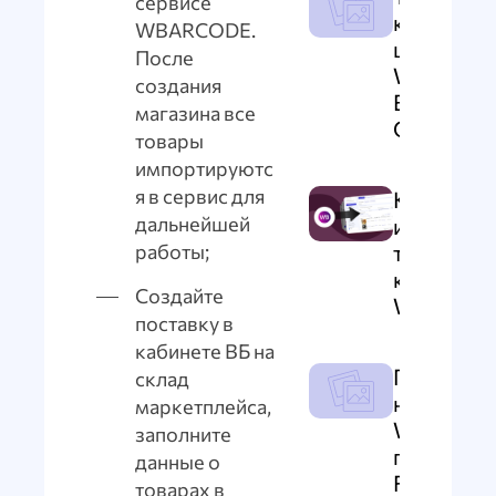
сервисе
к
WBARCODE.
штрихко
После
WildBerri
создания
EAN-13
магазина все
Code-128
товары
импортируютс
я в сервис для
Как
дальнейшей
импортир
товары из
работы;
кабинета
Создайте
Wildberri
поставку в
кабинете ВБ на
Продажи
склад
на
маркетплейса,
Wildberri
заполните
по схеме
данные о
FBS
товарах в