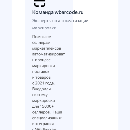
Команда wbarcode.ru
Эксперты по автоматизации
маркировки
Помогаем
селлерам
маркетплейсов
автоматизироват
ь процесс
маркировки
поставок
и товаров
с 2021 года.
Внедрили
систему
маркировки
для 15000+
селлеров. Наша
специализация:
интеграция
с Wildberries,