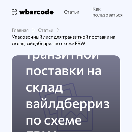
FBW
Как
Статьи
Упаковочный
пользоваться
Главная
Статьи
лист для
Упаковочный лист для транзитной поставки на
склад вайлдберриз по схеме FBW
транзитной
поставки на
склад
вайлдберриз
по схеме