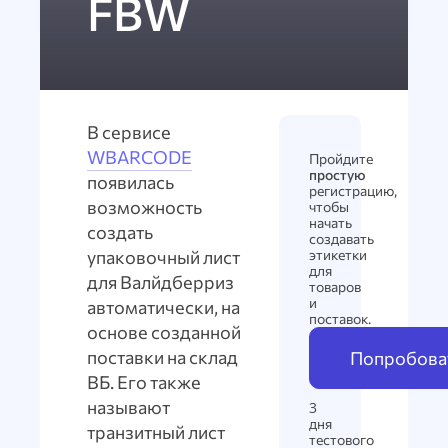
FBW
В сервисе
WBARCODE
Пройдите
простую
появилась
регистрацию,
возможность
чтобы
начать
создать
создавать
упаковочный лист
этикетки
для
для Валйдберриз
товаров
и
автоматически, на
поставок.
основе созданной
поставки на склад
Попробоват
ВБ. Его также
называют
3
дня
транзитный лист
тестового