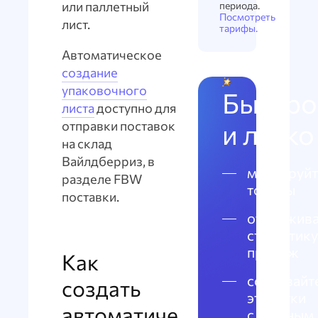
или паллетный
периода.
Посмотреть
лист.
тарифы.
Автоматическое
создание
упаковочного
Быстро
листа
доступно для
и легко
отправки поставок
на склад
Вайлдберриз, в
маркируйт
разделе FBW
товары
поставки.
отслежива
статистику
продаж
Как
создавайт
создать
этикетки
автоматиче
с честным