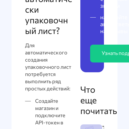
знаком
ски
настройте
упаковочн
автоответ
ый лист?
на отзывы
Для
автоматического
Узнать по
создания
упаковочного лист
потребуется
выполнить ряд
Что
простых действий:
еще
Создайте
магазин и
почитать
подключите
API-токен в
Требован