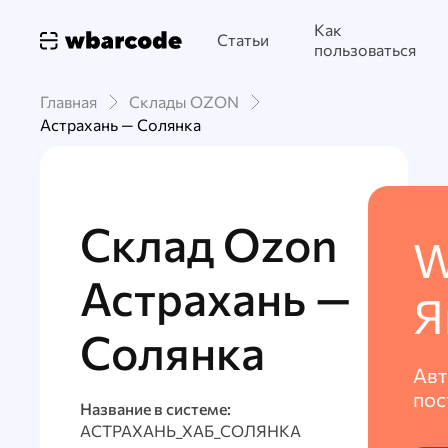
Как
Статьи
пользоваться
Главная
Склады OZON
Астрахань — Солянка
Склад Ozon
W
Астрахань —
Я
Солянка
Авт
пос
Название в системе:
АСТРАХАНЬ_ХАБ_СОЛЯНКА