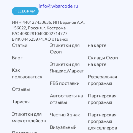
info@wbarcode.ru
TELEGRAM
ИНН 440127433636, ИП Баранов А.А.
156022, Россия, г. Кострома
Р/С 40802810400002714777
БИК 044525974, АО «ТБанк»
Статьи
Этикетки для
на карте
Ozon
Блог
Склады Ozon
Этикетки для
на карте
Как
Яндекс.Маркет
пользоваться
Реферальная
FBS поставки
программа
Отзывы
Автоответы на
Партнерская
Тарифы
отзывы
программа
Этикетки для
Честный знак
Партнерская
маркетплейсов
программа
Визуальный
для селлеров
Программа