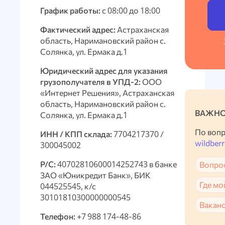
График работы:
с 08:00 до 18:00
Фактический адрес:
Астраханская
область, Наримановский район с.
Солянка, ул. Ермака д.1
Юридический адрес для указания
грузополучателя в УПД-2:
ООО
«Интернет Решения», Астраханская
область, Наримановский район с.
ВАЖНО
Солянка, ул. Ермака д.1
По вопр
ИНН / КПП склада:
7704217370 /
wildberr
300045002
Р/С:
40702810600014252743 в банке
Вопрос
ЗАО «Юникредит Банк», БИК
Где мо
044525545, к/с
30101810300000000545
Ваканс
Телефон:
+7 988 174-48-86