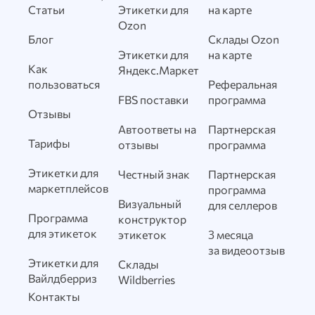
Статьи
Этикетки для
на карте
Ozon
Блог
Склады Ozon
Этикетки для
на карте
Как
Яндекс.Маркет
пользоваться
Реферальная
FBS поставки
программа
Отзывы
Автоответы на
Партнерская
Тарифы
отзывы
программа
Этикетки для
Честный знак
Партнерская
маркетплейсов
программа
Визуальный
для селлеров
Программа
конструктор
для этикеток
этикеток
3 месяца
за видеоотзыв
Этикетки для
Склады
Вайлдберриз
Wildberries
Контакты