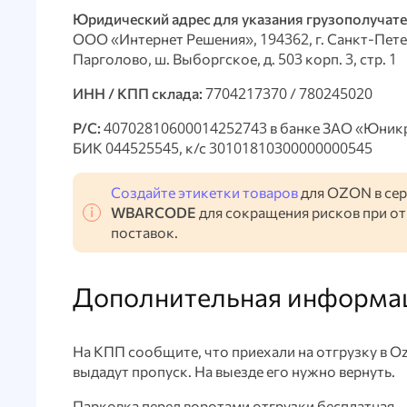
Юридический адрес для указания грузополучате
ООО «Интернет Решения», 194362, г. Санкт-Петер
Парголово, ш. Выборгское, д. 503 корп. 3, стр. 1
ИНН / КПП склада:
7704217370 / 780245020
Р/С:
40702810600014252743 в банке ЗАО «Юникр
БИК 044525545, к/с 30101810300000000545
Создайте этикетки товаров
для OZON в сер
WBARCODE
для сокращения рисков при о
поставок.
Дополнительная информа
На КПП сообщите, что приехали на отгрузку в O
выдадут пропуск. На выезде его нужно вернуть.
Парковка перед воротами отгрузки бесплатная.