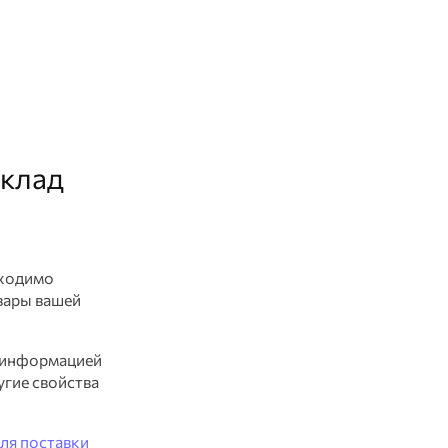
склад
бходимо
вары вашей
с информацией
угие свойства
для поставки