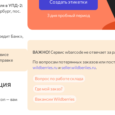
Создать этикетки
ля в УПД-2:
бург, пос.
3 дня пробный период
едит Банк»,
ВАЖНО!
Сервис wbarcode не отвечает за р
висе
тправке
По вопросам потерянных заказов или пос
wildberries.ru
и
seller.wildberiies.ru
.
Вопрос по работе склада
ция
Где мой заказ?
Вакансии Wildberries
zon — вам