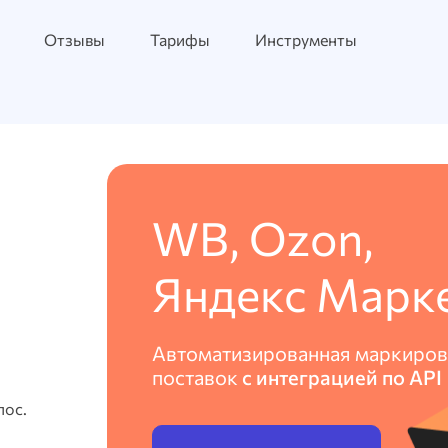
Отзывы
Тарифы
Инструменты
WB, Ozon,
Яндекс Марк
Автоматизированная маркиров
поставок
с интеграцией по API
пос.